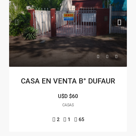
CASA EN VENTA B° DUFAUR
U$D
$60
CASAS
2
1
65